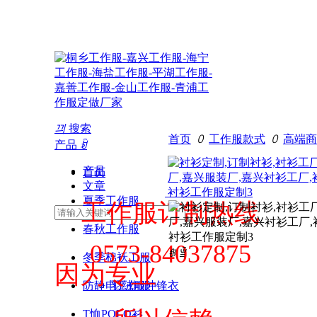
您好，欢迎访问嘉善小强制衣（www.xqzyc.co
끠
搜索
首页
ꄲ
工作服款式
ꄲ
高端商
产品
ꀁ
产品
首页
文章
夏季工作服
工作服订制热线
春秋工作服
0573-84037875
ꁆ
ꁇ
冬季棉袄工服
因为专业
防静电工作服
羽绒服冲锋衣
T恤POLO衫