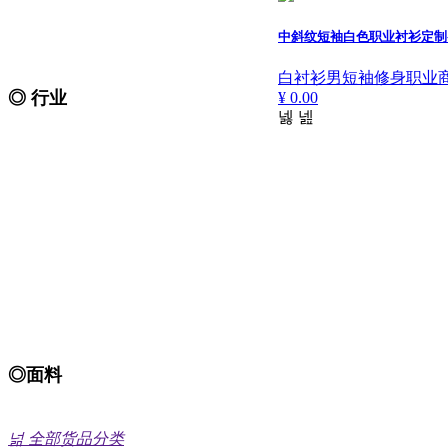
防水-防寒服 夜晚反光服
中斜纹短袖白色职业衬衫定制
白衬衫男短袖修身职业商
◎ 行业
¥ 0.00
넳
넲
工厂-车间-工程 汽车维修
事业-机关-白领 电力电工
医生-护士-药房 铁路工作服
环卫工作服 校服-运动服
食品厂工作服 机械-机修
◎面料
涤棉工作服 纯棉工作服
넒
全部货品分类