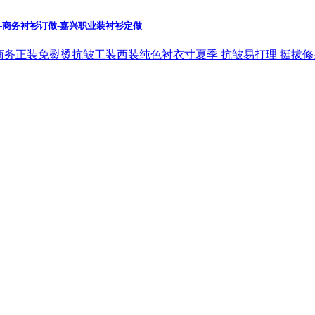
-商务衬衫订做-嘉兴职业装衬衫定做
务正装免熨烫抗皱工装西装纯色衬衣寸夏季 抗皱易打理 挺拔修