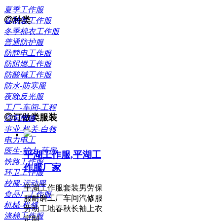
夏季工作服
◎种类
春秋装工作服
冬季棉衣工作服
工程装 商务西装 商务衬衫
普通防护服
防静电工作服
医护服 学生校服 作训服
防阻燃工作服
防酸碱工作服
连体工作服 户外徒步冲锋衣
防水-防寒服
夜晚反光服
工厂-车间-工程
◎订做类服装
汽车维修
事业-机关-白领
工作服订做 特种工作服定做
电力电工
医生-护士-药房
平湖工作服,平湖工
职业装定制 校服订制
铁路工作服
作服厂家
环卫工作服
广告T恤衫定做 马甲订做
校服-运动服
平湖工作服套装男劳保
食品厂工作服
针织翻领polo衫定制
服耐磨工厂车间汽修服
机械-机修
劳动工地春秋长袖上衣
涤棉工作服
医护服定做 迷彩服
定制