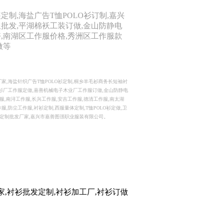
定制,海盐广告T恤POLO衫订制,嘉兴
批发,平湖棉袄工装订做,金山防静电
,南湖区工作服价格,秀洲区工作服款
做等
家,海盐针织广告T恤POLO衫定制,桐乡羊毛衫商务长短袖衬
衫厂工作服定做,嘉善机械电子木业厂工作服订做,金山防静电
服,南浔工作服,长兴工作服,安吉工作服,德清工作服,南太湖
服,防尘工作服,衬衫定制,西服量体定制,T恤POLO衫定做,卫
衫定制批发厂家,嘉兴市嘉善图强职业服装有限公司。
家,衬衫批发定制,衬衫加工厂,衬衫订做