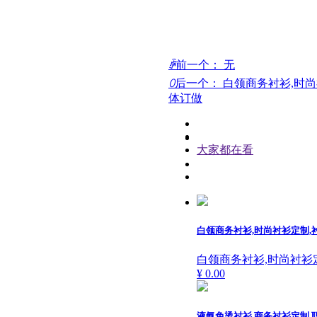
ꄴ
前一个：
无
ꄲ
后一个：
白领商务衬衫,时尚
体订做
大家都在看
白领商务衬衫,时尚衬衫定制,
白领商务衬衫,时尚衬衫
¥ 0.00
液氨免烫衬衫,商务衬衫定制,