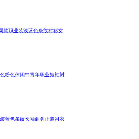
同款职业装浅蓝色条纹衬衫女
蓝色粉色休闲中青年职业短袖衬
套装蓝色条纹长袖商务正装衬衣