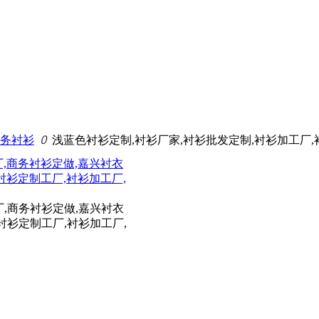
m） 欢迎拨打工作服定制热线：0573-84037875
务衬衫
ꄲ
浅蓝色衬衫定制,衬衫厂家,衬衫批发定制,衬衫加工厂,