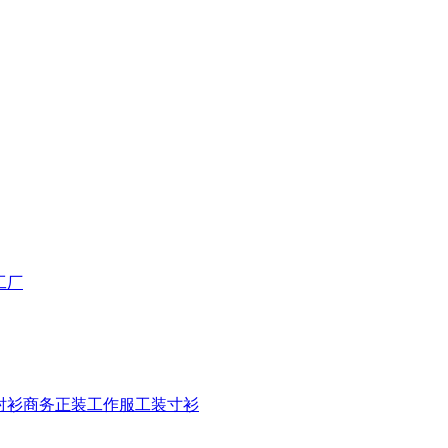
工厂
衬衫商务正装工作服工装寸衫