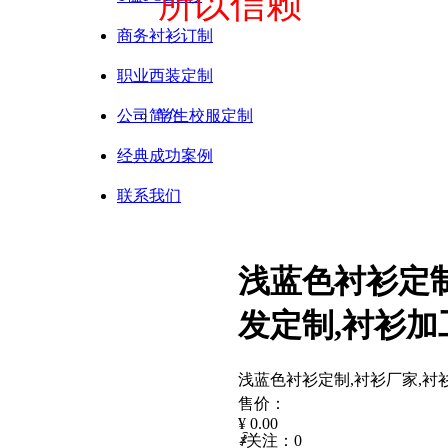
所以信赖
商务衬衫订制
职业西装定制
公司简介
学生校服定制
经典成功案例
联系我们
浅蓝色衬衫定制
发定制,衬衫加
浅蓝色衬衫定制,衬衫厂家,衬
售价：
¥
0.00
ꄑ
关注：
0