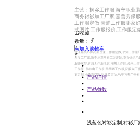
主营：桐乡工作服,海宁职业装
商务衬衫加工厂家,嘉善劳保服
工作服定做,青浦工作服哪家好
式图片,工作服报价,工作服定
끄
收藏
数量：
ꄷ
낙
加入购物车
浙江嘉兴环保高新企业工作服定做,平湖工作服厂
ꄸ
衫加工厂家,海宁皮革围裙工装定制,嘉兴针织毛
服哪家好,青浦工作服批发,湖州工作服,吴兴工作
工作服,
防静电工作服,防阻燃工作服,防酸碱工作
衣定制,冲锋衣订制,职业装定做,马甲马夹广告
产品详情
产品参数
浅蓝色衬衫定制,衬衫厂