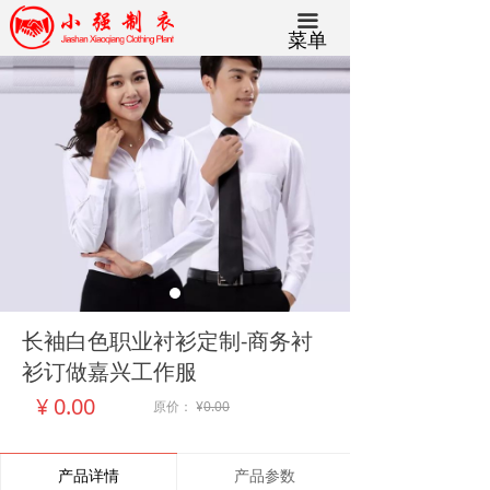
끀
菜单
长袖白色职业衬衫定制-商务衬
衫订做嘉兴工作服
¥
0.00
原价：
¥
0.00
产品详情
产品参数