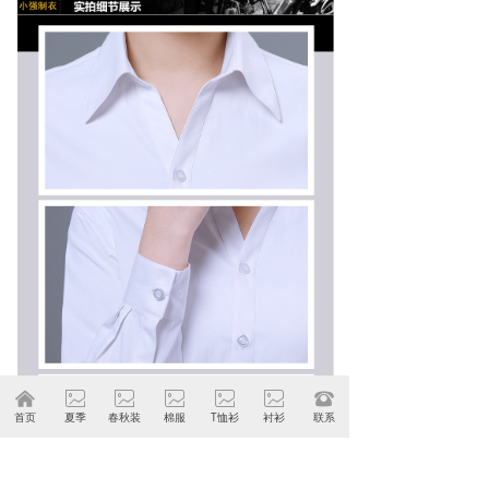
낀
ꂈ
ꂈ
ꂈ
ꂈ
ꂈ
뀰
首页
夏季
春秋装
棉服
T恤衫
衬衫
联系