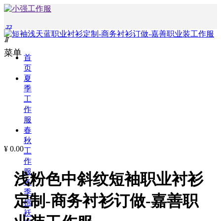
끀
ꁲ
菜单
首
页
夏
季
工
作
服
春
秋
¥
0.00
工
作
服
浅粉色中斜纹短袖职业衬衫
冬
季
定制-商务衬衫订做-嘉善职
棉
袄