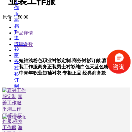
业装工作服
工
作
服
原价：
¥
0.00
高
档
T
产品详情
恤
POLO
产品参数
衫
商
短袖浅粉色职业衬衫定制-商务衬衫订做-嘉善职业
务
装工作服商务正装男士衬衫纯白色天蓝色粉色休闲
衬
中青年职业短袖衬衣 专柜正品 经典商务款
衫
订
制
职
业
西
装
定
制
公