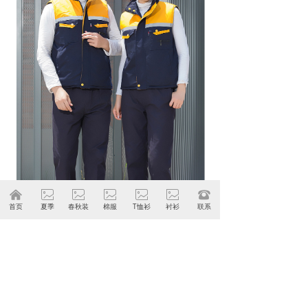
낀
ꂈ
ꂈ
ꂈ
ꂈ
ꂈ
뀰
首页
夏季
春秋装
棉服
T恤衫
衬衫
联系