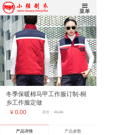
끀
菜单
冬季保暖棉马甲工作服订制-桐
乡工作服定做
¥
0.00
原价：
¥
0.00
产品详情
产品参数